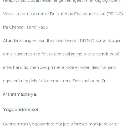
terapiforløb. Uddannelsen er gennemgået i Frankrig og Indien.
Vores lærermesteren er Dr. Natesan Chandrasekaran (DR. NC)
fra Chennai, Tamil Nadu.
Al undervisning er mundtligt overleveret. DR N.C. skriver bøger
om sin undervisning for, at den skal kunne blive anvendt også
efter hans tid, men den primære kilde er viden dels fra hans
egen erfaring dels fra læremestrene Desikashar og
Sri
Krishnamacharya.
Yogaunderviser
Gennem min yogakarriere har jeg afprøvet mange stilarter