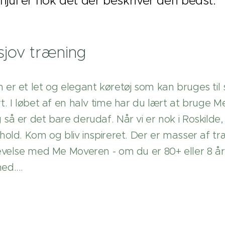
hjul er nok det der beskriver den bedst.
sjov træning
er et let og elegant køretøj som kan bruges til 
t. I løbet af en halv time har du lært at bruge M
så er det bare derudaf. Når vi er nok i Roskilde, 
hold. Kom og bliv inspireret. Der er masser af tr
evelse med Me Moveren - om du er 80+ eller 8 år.
d....