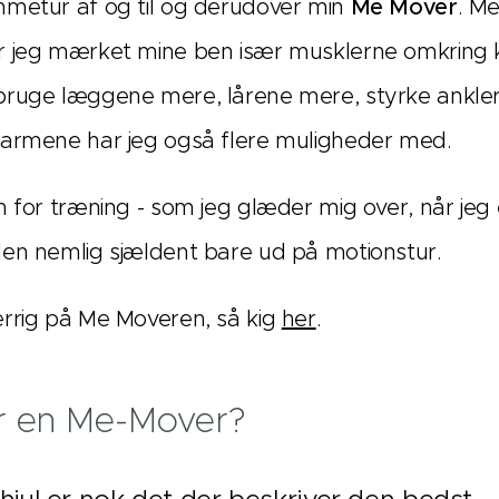
mmetur af og til og derudover min
Me Mover
. M
r jeg mærket mine ben især musklerne omkring 
ruge læggene mere, lårene mere, styrke ankler
 armene har jeg også flere muligheder med.
m for træning - som jeg glæder mig over, når jeg 
en nemlig sjældent bare ud på motionstur.
rrig på Me Moveren, så kig
her
.
r en Me-Mover?