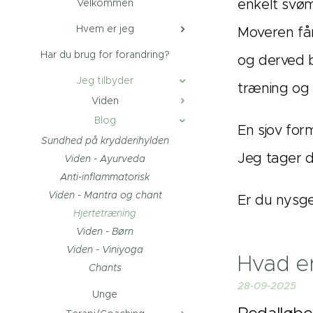
enkelt svø
Velkommen
Hvem er jeg
Moveren få
Har du brug for forandring?
og derved b
Jeg tilbyder
træning og
Viden
Blog
En sjov for
Sundhed på krydderihylden
Jeg tager d
Viden - Ayurveda
Anti-inflammatorisk
Viden - Mantra og chant
Er du nysge
Hjertetræning
Viden - Børn
Viden - Viniyoga
Hvad e
Chants
28-09-2025
Unge