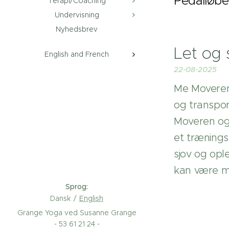
Pedalløbe
Terapi/Coaching
Undervisning
Nyhedsbrev
Let og 
English and French
22-08-2025
Me Moveren 
og transpor
Moveren og 
et trænings
sjov og opl
kan være me
Sprog
Dansk
English
Grange Yoga ved Susanne Grange
- 53 61 21 24 -