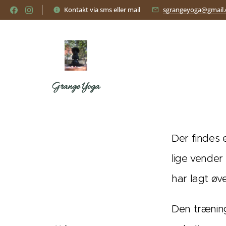
Kontakt via sms eller mail
sgrangeyoga@gmail
Grange Yoga
Der findes 
lige vender
har lagt øve
Den træning