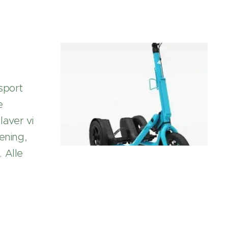
sport
e
laver vi
æning,
 Alle