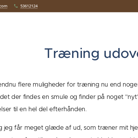
.com
53612124
Træning udov
endnu flere muligheder for træning nu end nogens
 det der findes en smule og finder på noget "n
lser til en hel del efterhånden.
 jeg får meget glæde af ud, som træner mit hjer