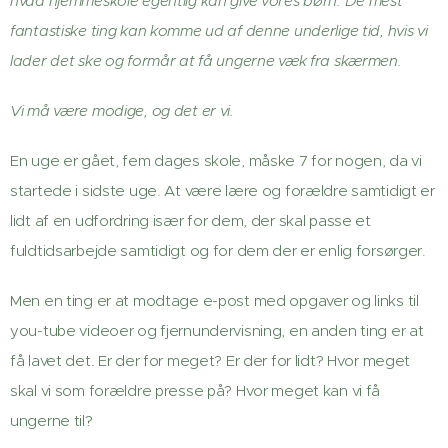
hvad hjemmeskole egentlig kan give vores børn.
De mest
fantastiske ting kan komme ud af denne underlige tid, hvis vi
lader det ske og formår at få ungerne væk fra skærmen.
Vi må være modige, og det er vi.
En uge er gået, fem dages skole, måske 7 for nogen, da vi
startede i sidste uge. At være lære og forældre samtidigt er
lidt af en udfordring især for dem, der skal passe et
fuldtidsarbejde samtidigt og for dem der er enlig forsørger.
Men en ting er at modtage e-post med opgaver og links til
you-tube videoer og fjernundervisning, en anden ting er at
få lavet det. Er der for meget? Er der for lidt? Hvor meget
skal vi som forældre presse på? Hvor meget kan vi få
ungerne til?