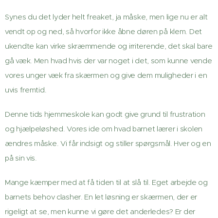
Synes du det lyder helt freaket, ja måske, men lige nu er alt
vendt op og ned, så hvorfor ikke åbne døren på klem. Det
ukendte kan virke skræmmende og irriterende, det skal bare
gå væk. Men hvad hvis der var noget i det, som kunne vende
vores unger væk fra skærmen og give dem muligheder i en
uvis fremtid.
Denne tids hjemmeskole kan godt give grund til frustration
og hjælpeløshed. Vores ide om hvad barnet lærer i skolen
ændres måske. Vi får indsigt og stiller spørgsmål. Hver og en
på sin vis.
Mange kæmper med at få tiden til at slå til. Eget arbejde og
barnets behov clasher. En let løsning er skærmen, der er
rigeligt at se, men kunne vi gøre det anderledes? Er der