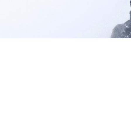
... og det du kan gøre
selv for at bevare en
sund krop så længe